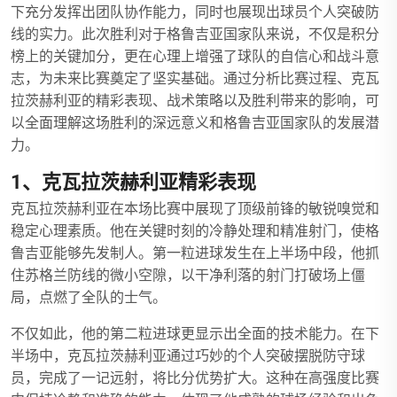
下充分发挥出团队协作能力，同时也展现出球员个人突破防
线的实力。此次胜利对于格鲁吉亚国家队来说，不仅是积分
榜上的关键加分，更在心理上增强了球队的自信心和战斗意
志，为未来比赛奠定了坚实基础。通过分析比赛过程、克瓦
拉茨赫利亚的精彩表现、战术策略以及胜利带来的影响，可
以全面理解这场胜利的深远意义和格鲁吉亚国家队的发展潜
力。
1、克瓦拉茨赫利亚精彩表现
克瓦拉茨赫利亚在本场比赛中展现了顶级前锋的敏锐嗅觉和
稳定心理素质。他在关键时刻的冷静处理和精准射门，使格
鲁吉亚能够先发制人。第一粒进球发生在上半场中段，他抓
住苏格兰防线的微小空隙，以干净利落的射门打破场上僵
局，点燃了全队的士气。
不仅如此，他的第二粒进球更显示出全面的技术能力。在下
半场中，克瓦拉茨赫利亚通过巧妙的个人突破摆脱防守球
员，完成了一记远射，将比分优势扩大。这种在高强度比赛