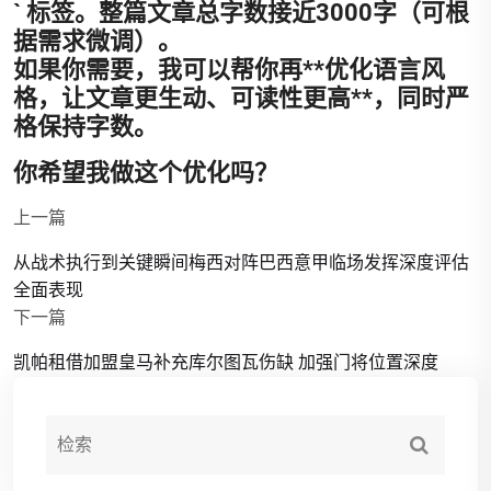
` 标签。整篇文章总字数接近3000字（可根
据需求微调）。
如果你需要，我可以帮你再**优化语言风
格，让文章更生动、可读性更高**，同时严
格保持字数。
你希望我做这个优化吗？
上一篇
从战术执行到关键瞬间梅西对阵巴西意甲临场发挥深度评估
全面表现
下一篇
凯帕租借加盟皇马补充库尔图瓦伤缺 加强门将位置深度