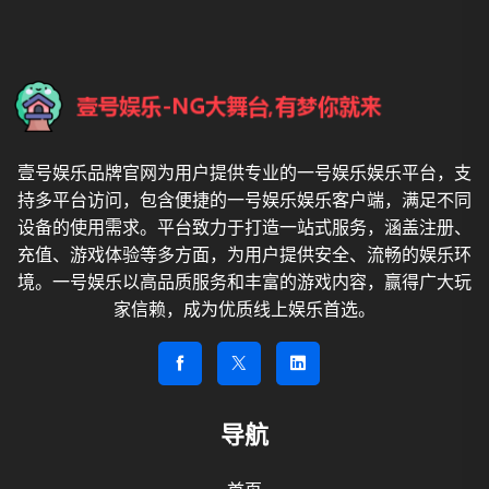
壹号娱乐品牌官网为用户提供专业的一号娱乐娱乐平台，支
持多平台访问，包含便捷的一号娱乐娱乐客户端，满足不同
设备的使用需求。平台致力于打造一站式服务，涵盖注册、
充值、游戏体验等多方面，为用户提供安全、流畅的娱乐环
境。一号娱乐以高品质服务和丰富的游戏内容，赢得广大玩
家信赖，成为优质线上娱乐首选。
导航