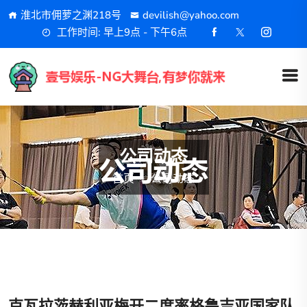
淮北市佣萝之渊218号
devilish@yahoo.com
工作时间: 早上9点 - 下午6点
公司动态
首页
公司动态
克瓦拉茨赫利亚梅开二度率格鲁吉亚国家队