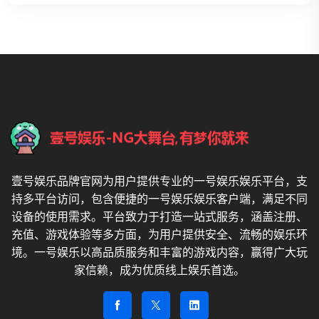
壹号娱乐品牌官网为用户提供专业的一号娱乐娱乐平台，支
持多平台访问，包含便捷的一号娱乐娱乐客户端，满足不同
设备的使用需求。平台致力于打造一站式服务，涵盖注册、
充值、游戏体验等多方面，为用户提供安全、流畅的娱乐环
境。一号娱乐以高品质服务和丰富的游戏内容，赢得广大玩
家信赖，成为优质线上娱乐首选。