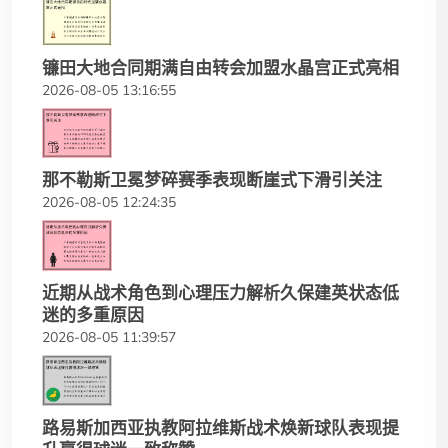
镰田大地合同期满自由转会加盟水晶宫正式亮相
2026-08-05 13:16:55
那不勒斯卫冕梦碎赛季表现断崖式下滑引关注
2026-08-05 12:24:35
近期从战术角色到心理压力解析久保建英状态低
迷的多重原因
2026-08-05 11:39:57
路易斯加西亚执教阿拉维斯战术焕新球队表现提