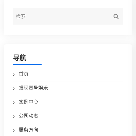
导航
首页
发现壹号娱乐
案例中心
公司动态
服务方向