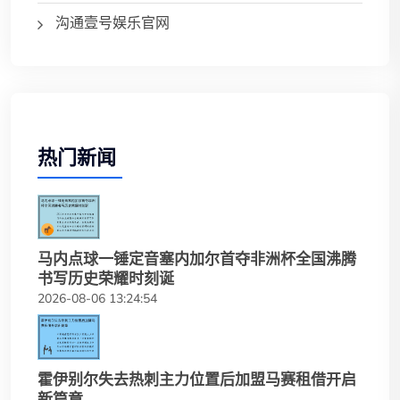
沟通壹号娱乐官网
热门新闻
马内点球一锤定音塞内加尔首夺非洲杯全国沸腾
书写历史荣耀时刻诞
2026-08-06 13:24:54
霍伊别尔失去热刺主力位置后加盟马赛租借开启
新篇章